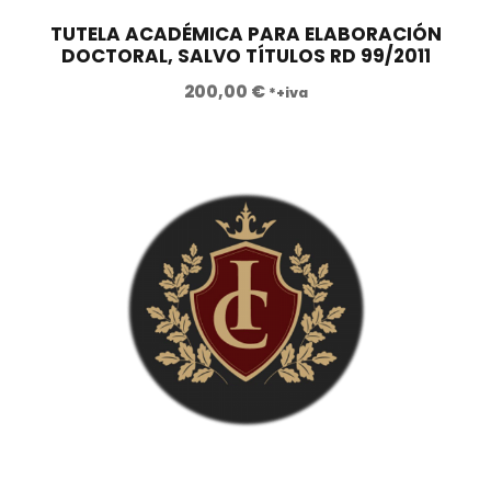
r
4
a
2
TUTELA ACADÉMICA PARA ELABORACIÓN
DOCTORAL, SALVO TÍTULOS RD 99/2011
:
1
1
,
200,00
€
*+iva
.
0
1
0
0
0
€
,
.
0
0
€
.