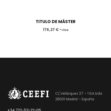
TITULO DE MÁSTER
176,27
€
*+iva
C/,Velázquez 27 – 1 Ext.Izda
28001 Madrid – España
+34 722-53-22-05