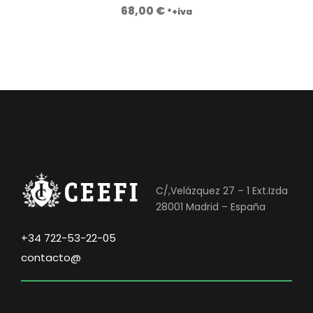
68,00
€
*+iva
C/,Velázquez 27 – 1 Ext.Izda
28001 Madrid – España
+34 722-53-22-05
contacto@