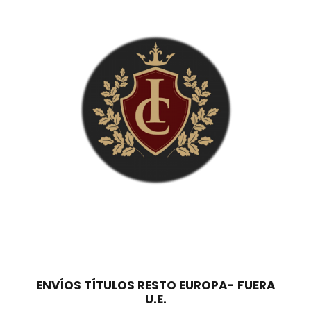
.
,
4
0
6
0
0
,
€
0
.
0
€
.
ENVÍOS TÍTULOS RESTO EUROPA- FUERA
U.E.