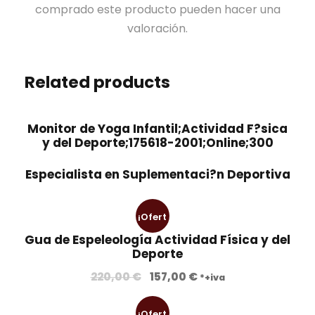
comprado este producto pueden hacer una
valoración.
Related products
Monitor de Yoga Infantil;Actividad F?sica
y del Deporte;175618-2001;Online;300
Especialista en Suplementaci?n Deportiva
¡Ofert
Gua de Espeleología Actividad Física y del
a!
Deporte
E
E
220,00
€
157,00
€
*+iva
l
l
p
p
¡Ofert