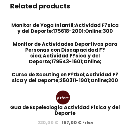
Related products
Monitor de Yoga Infantil;Actividad F?sica
y del Deporte;175618-2001;Online;300
Monitor de Actividades Deportivas para
Personas con Discapacidad F?
sica;Actividad F?sica y del
Deporte;179543-1601;Online;
Curso de Scouting en F?tbol;Actividad F?
sica y del Deporte;250311-1901;Online;200
¡Ofert
Gua de Espeleología Actividad Física y del
a!
Deporte
E
E
220,00
€
157,00
€
*+iva
l
l