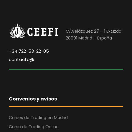
0
.
€
.
C/,Velázquez 27 – 1 Ext.Izda
28001 Madrid – España
+34 722-53-22-05
contacto@
Convenios y avisos
Cursos de Trading en Madrid
Curso de Trading Online