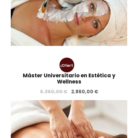
¡Ofert
Máster Universitario en Estética y
a!
Wellness
E
E
6.360,00
€
2.860,00
€
l
l
p
p
r
r
e
e
c
c
i
i