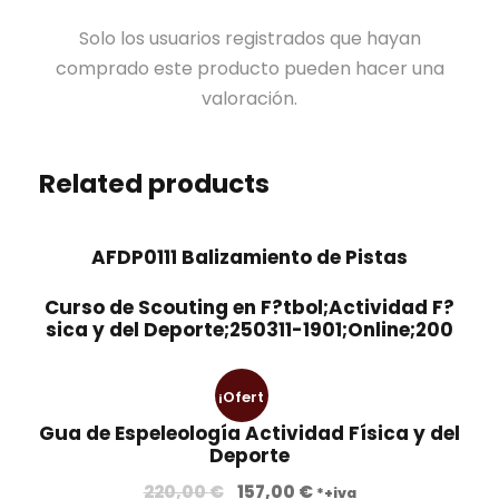
Solo los usuarios registrados que hayan
comprado este producto pueden hacer una
valoración.
Related products
AFDP0111 Balizamiento de Pistas
Curso de Scouting en F?tbol;Actividad F?
sica y del Deporte;250311-1901;Online;200
¡Ofert
Gua de Espeleología Actividad Física y del
a!
Deporte
E
E
220,00
€
157,00
€
*+iva