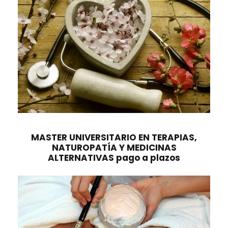
:
7
2
,
2
0
0
0
,
0
€
0
.
€
.
MASTER UNIVERSITARIO EN TERAPIAS,
NATUROPATÍA Y MEDICINAS
ALTERNATIVAS pago a plazos