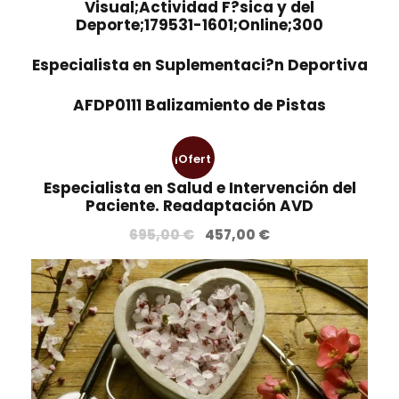
Visual;Actividad F?sica y del
Deporte;179531-1601;Online;300
Especialista en Suplementaci?n Deportiva
AFDP0111 Balizamiento de Pistas
¡Ofert
Especialista en Salud e Intervención del
a!
Paciente. Readaptación AVD
E
E
695,00
€
457,00
€
l
l
p
p
r
r
e
e
c
c
i
i
o
o