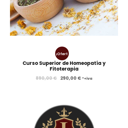
€
.
¡Ofert
Curso Superior de Homeopatía y
a!
Fitoterapia
E
E
890,00
€
290,00
€
*+iva
l
l
p
p
r
r
e
e
c
c
i
i
o
o