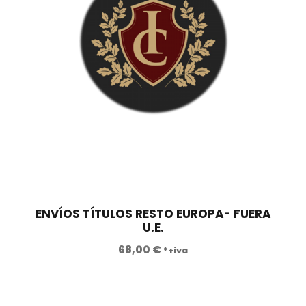
0
.
€
.
ENVÍOS TÍTULOS RESTO EUROPA- FUERA
U.E.
68,00
€
*+iva