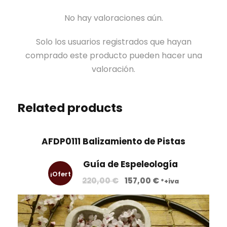
No hay valoraciones aún.
Solo los usuarios registrados que hayan
comprado este producto pueden hacer una
valoración.
Related products
AFDP0111 Balizamiento de Pistas
Guía de Espeleología
¡Ofert
E
E
220,00
€
157,00
€
*+iva
l
l
a!
p
p
r
r