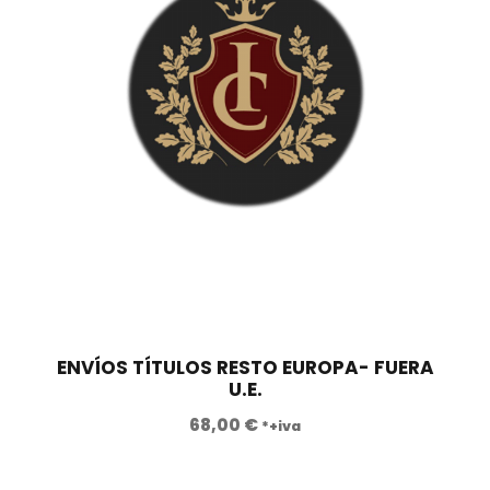
,
.
0
0
€
.
ENVÍOS TÍTULOS RESTO EUROPA- FUERA
U.E.
68,00
€
*+iva