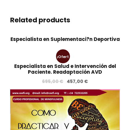
Related products
Especialista en Suplementaci?n Deportiva
¡Ofert
Especialista en Salud e Intervención del
a!
Paciente. Readaptación AVD
E
E
695,00
€
457,00
€
l
l
p
p
r
r
e
e
c
c
i
i