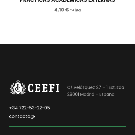
:
1
8
,
4,10
€
*+iva
9
0
0
0
,
0
€
0
.
€
.
C/,Velázquez 27 – 1 Ext.Izda
28001 Madrid – España
+34 722-53-22-05
contacto@