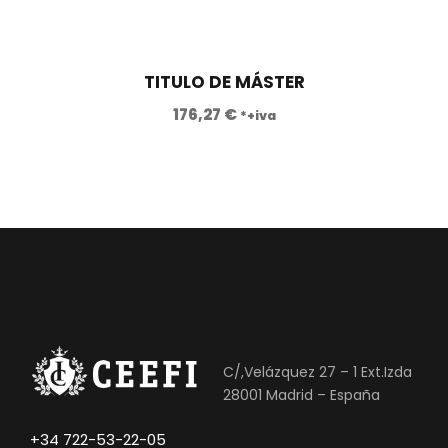
TITULO DE MÁSTER
176,27
€
*+iva
C/,Velázquez 27 – 1 Ext.Izda
28001 Madrid – España
+34 722-53-22-05