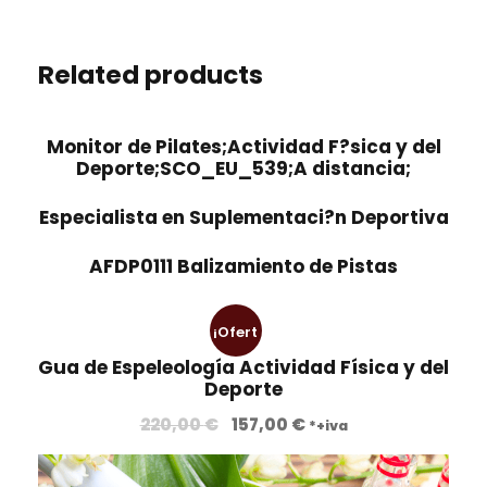
Related products
Monitor de Pilates;Actividad F?sica y del
Deporte;SCO_EU_539;A distancia;
Especialista en Suplementaci?n Deportiva
AFDP0111 Balizamiento de Pistas
¡Ofert
Gua de Espeleología Actividad Física y del
a!
Deporte
E
E
220,00
€
157,00
€
*+iva
l
l
p
p