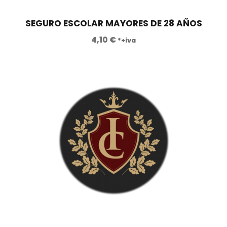
r
4
a
2
SEGURO ESCOLAR MAYORES DE 28 AÑOS
:
1
4,10
€
*+iva
8
,
9
0
0
0
,
0
€
0
.
€
.