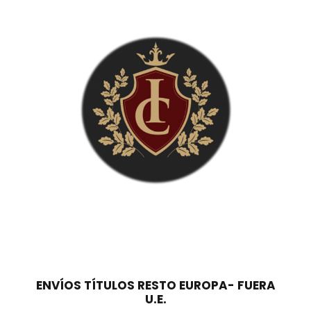
0
0
,
0
€
0
.
€
.
ENVÍOS TÍTULOS RESTO EUROPA- FUERA
U.E.