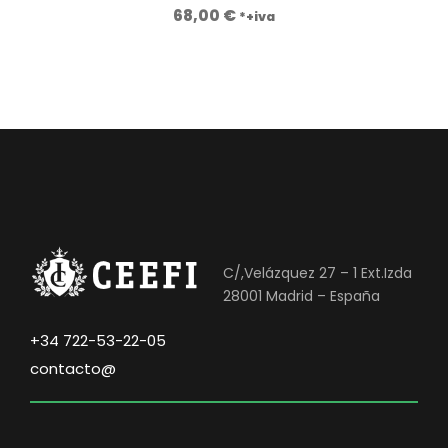
68,00
€
*+iva
C/,Velázquez 27 – 1 Ext.Izda
28001 Madrid – España
+34 722-53-22-05
contacto@