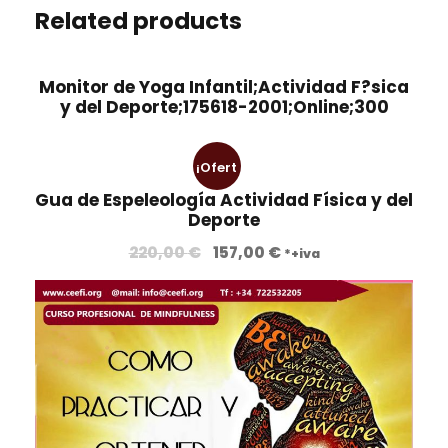
Related products
Monitor de Yoga Infantil;Actividad F?sica
y del Deporte;175618-2001;Online;300
¡Ofert
Gua de Espeleología Actividad Física y del
a!
Deporte
E
E
220,00
€
157,00
€
*+iva
l
l
p
p
r
r
e
e
c
c
i
i
o
o