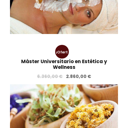
,
0
€
0
.
€
.
¡Ofert
Máster Universitario en Estética y
a!
Wellness
E
E
6.360,00
€
2.860,00
€
l
l
p
p
r
r
e
e
c
c
i
i
o
o