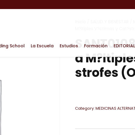
Inicio
/
SALUD Y BIENESTAR
/
M?ltiples V?ctimas y Cat?st
SANT0108 
ding School
La Escuela
Estudios
Formación
EDITORIAL
a M?ltipl
strofes (
Category:
MEDICINAS ALTERNA