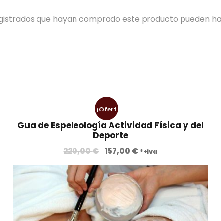
registrados que hayan comprado este producto pueden ha
¡Ofert
Gua de Espeleología Actividad Física y del
a!
Deporte
E
E
220,00
€
157,00
€
*+iva
l
l
p
p
r
r
e
e
c
c