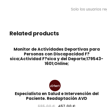
Solo los usuarios 
Related products
Monitor de Actividades Deportivas para
Personas con Discapacidad F?
sica;Actividad F?sica y del Deporte;179543-
1601;Online;
¡Ofert
Especialista en Salud e Intervención del
a!
Paciente. Readaptación AVD
E
E
695,00
€
457,00
€