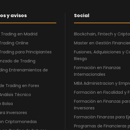
,
0
€
os y avisos
Social
0
.
€
 Trading en Madrid
Blockchain, Fintech y Cri
.
Trading Online
Master en Gestión Financier
Trading para Principiantes
Fusiones, Adquisiciones y C
Riesgo
nzado de Trading
Formación en Finanzas
ding Entrenamientos de
Internacionales
MBA Administracion y Empr
de Trading en Forex
Formación en Fiscalidad y 
Análisis Técnico
Formación en Finanzas par
n Bolsa
Inversores
ara Inversores
Formación Finanzas para Ej
con Criptomonedas
Programas de Financieras 