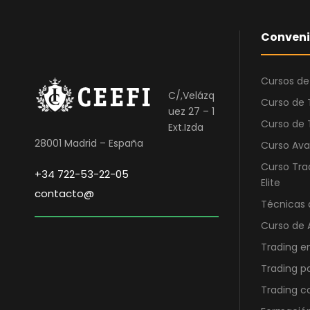
Conveni
Cursos de
C/,Velázq
Curso de 
uez 27 – 1
Curso de 
Ext.Izda
28001 Madrid – España
Curso Ava
Curso Tra
+34 722-53-22-05
Elite
contacto@
Técnicas 
Curso de 
Trading e
Trading p
Trading 