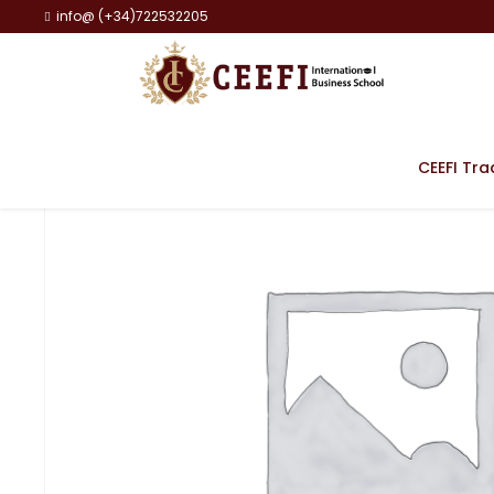
info@ (+34)722532205
CEEFI Tra