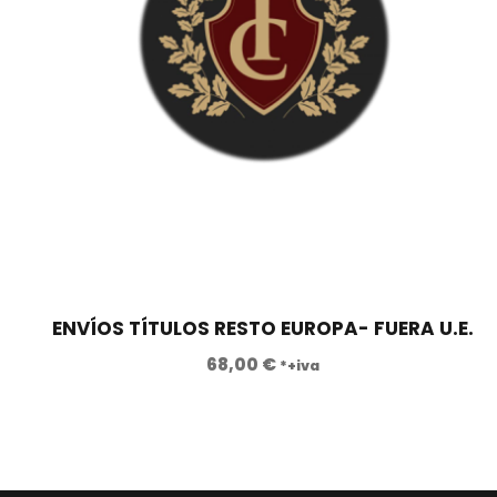
:
7
6
,
9
0
5
0
,
0
€
0
.
€
.
ENVÍOS TÍTULOS RESTO EUROPA- FUERA U.E.
68,00
€
*+iva