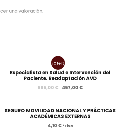
cer una valoración.
¡Ofert
Especialista en Salud e Intervención del
a!
Paciente. Readaptación AVD
E
E
695,00
€
457,00
€
l
l
p
p
r
r
SEGURO MOVILIDAD NACIONAL Y PRÁCTICAS
ACADÉMICAS EXTERNAS
e
e
c
c
4,10
€
*+iva