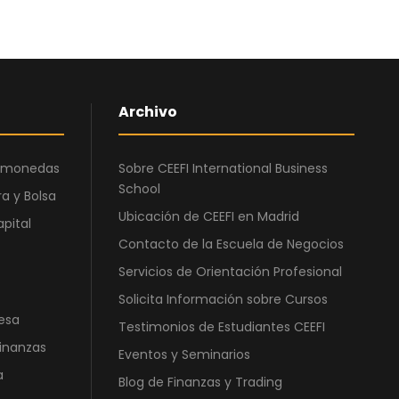
0
€
0
.
€
.
Archivo
ptomonedas
Sobre CEEFI International Business
School
a y Bolsa
Ubicación de CEEFI en Madrid
apital
Contacto de la Escuela de Negocios
Servicios de Orientación Profesional
Solicita Información sobre Cursos
esa
Testimonios de Estudiantes CEEFI
Finanzas
Eventos y Seminarios
a
Blog de Finanzas y Trading