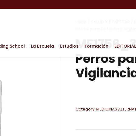
Inicio
/
SALUD Y BIENESTAR
/
Perros para Defensa y Vigila
MF1756_3
ding School
La Escuela
Estudios
Formación
EDITORIAL
Perros pa
Vigilanci
Category:
MEDICINAS ALTERNA