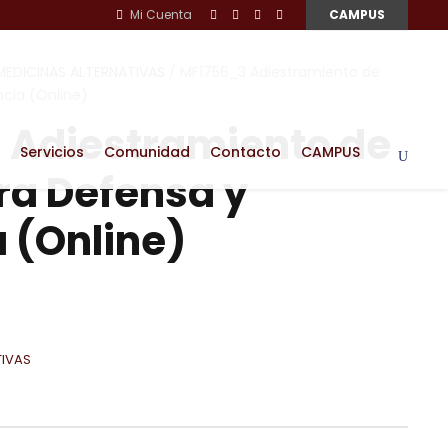
Mi Cuenta
CAMPUS
MEDICINAS ALTERNATIVAS
/ MF1756_3 Adiestramiento de
ncia (Online)
 Adiestramiento de
Servicios
Comunidad
Contacto
CAMPUS
ra Defensa y
a (Online)
TIVAS