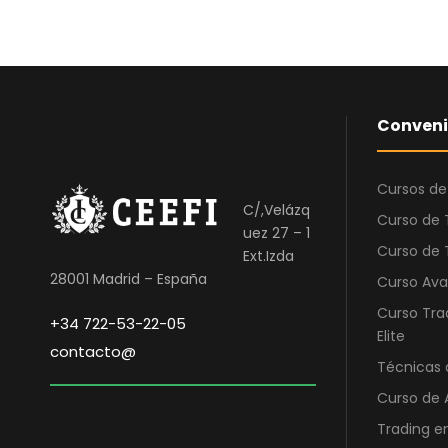
Conveni
Cursos de
C/,Velázq
Curso de 
uez 27 – 1
Curso de 
Ext.Izda
28001 Madrid – España
Curso Ava
Curso Tra
+34 722-53-22-05
Elite
contacto@
Técnicas 
Curso de 
Trading e