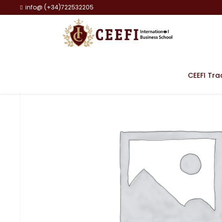
info@ (+34)722532205
CEEFI Tra