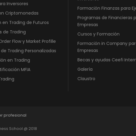
ara Inversores
Formación Finanzas para Ej
con Criptomonedas
Programas de Financieras 
 en Trading de Futuros
Empresas
s de Trading
Cursos y Formación
rder Flow y Market Profille
Formación in Company par
Empresas
 de Trading Personalizadas
Becas y ayudas Ceefi Inter
ión en Trading
Galería
tificación MFIA
Claustro
Trading
er profesional
iness School @ 2018