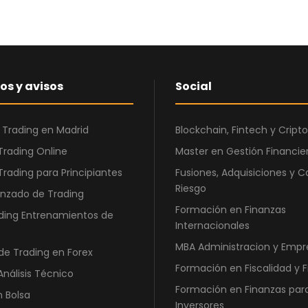
r
4
a
2
:
1
8
,
9
0
os y avisos
Social
0
0
,
 Trading en Madrid
Blockchain, Fintech y Cri
0
€
0
.
Trading Online
Master en Gestión Financier
Trading para Principiantes
Fusiones, Adquisiciones y C
€
Riesgo
nzado de Trading
.
Formación en Finanzas
ding Entrenamientos de
Internacionales
MBA Administracion y Empr
de Trading en Forex
Formación en Fiscalidad y 
Análisis Técnico
Formación en Finanzas par
n Bolsa
Inversores