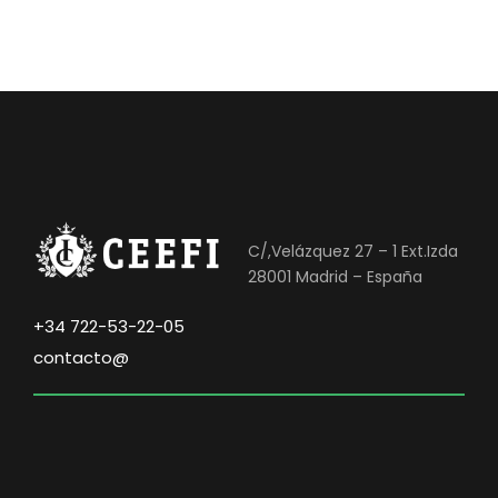
.
0
3
,
6
0
0
0
,
0
€
0
.
€
C/,Velázquez 27 – 1 Ext.Izda
.
28001 Madrid – España
+34 722-53-22-05
contacto@