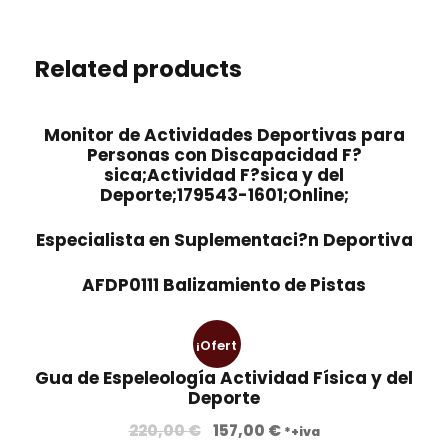
Related products
Monitor de Actividades Deportivas para
Personas con Discapacidad F?
sica;Actividad F?sica y del
Deporte;179543-1601;Online;
Especialista en Suplementaci?n Deportiva
AFDP0111 Balizamiento de Pistas
¡Ofert
Gua de Espeleología Actividad Física y del
a!
Deporte
E
E
220,00
€
157,00
€
*+iva