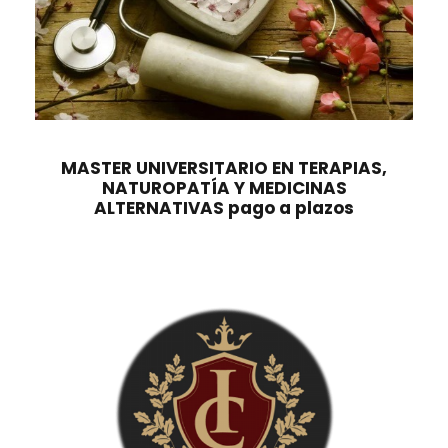
:
7
2
,
2
0
0
0
,
0
€
0
.
MASTER UNIVERSITARIO EN TERAPIAS,
NATUROPATÍA Y MEDICINAS
ALTERNATIVAS pago a plazos
€
.