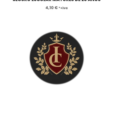
4,10
€
*+iva