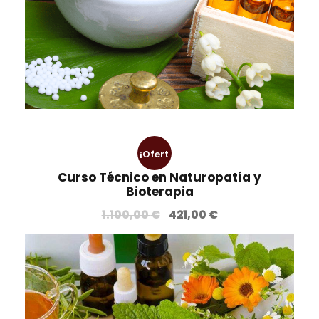
¡Ofert
Curso Técnico en Naturopatía y
a!
Bioterapia
E
E
1.100,00
€
421,00
€
l
l
p
p
r
r
e
e
c
c