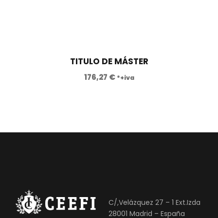
TITULO DE MÁSTER
176,27
€
*+iva
C/,Velázquez 27 – 1 Ext.Izda
28001 Madrid – España