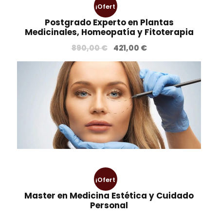
¡Ofert
Postgrado Experto en Plantas
a!
Medicinales, Homeopatía y Fitoterapia
E
E
890,00
€
421,00
€
l
l
p
p
r
r
e
e
c
c
i
i
o
o
o
a
r
c
i
t
¡Ofert
g
u
i
a
Master en Medicina Estética y Cuidado
a!
Personal
n
l
a
e