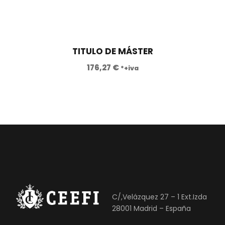
TITULO DE MÁSTER
176,27
€
*+iva
C/,Velázquez 27 – 1 Ext.Izda
28001 Madrid – España