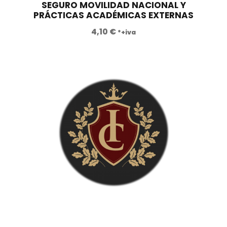
a
.
SEGURO MOVILIDAD NACIONAL Y
PRÁCTICAS ACADÉMICAS EXTERNAS
:
5
1
5
4,10
€
*+iva
2
0
.
,
4
0
6
0
0
,
€
0
.
0
€
.