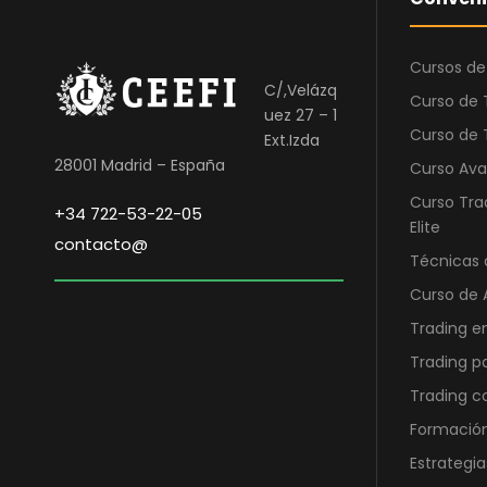
6
,
o
a
9
0
r
c
Cursos de
5
0
i
t
C/,Velázq
,
g
u
Curso de 
uez 27 – 1
0
€
i
a
Curso de 
Ext.Izda
0
.
n
l
28001 Madrid – España
Curso Ava
a
e
Curso Tra
€
l
s
+34 722-53-22-05
Elite
.
e
:
contacto@
r
4
Técnicas 
a
5
Curso de 
:
0
Trading e
1
,
Trading p
.
0
Trading 
2
0
5
Formación
0
€
Estrategia
,
.