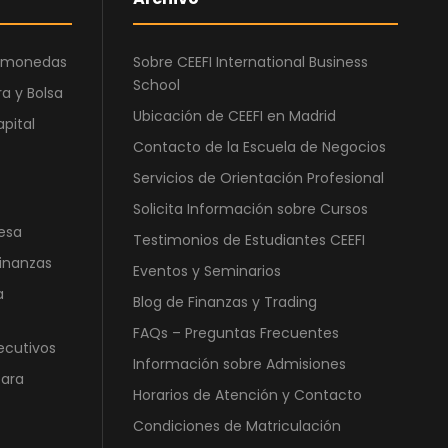
:
8
6
6
ptomonedas
Sobre CEEFI International Business
.
0
School
a y Bolsa
3
,
Ubicación de CEEFI en Madrid
6
0
apital
Contacto de la Escuela de Negocios
0
0
,
Servicios de Orientación Profesional
0
€
Solicita Información sobre Cursos
0
.
esa
Testimonios de Estudiantes CEEFI
Finanzas
Eventos y Seminarios
€
a
.
Blog de Finanzas y Trading
FAQs – Preguntas Frecuentes
ecutivos
Información sobre Admisiones
para
Horarios de Atención y Contacto
Condiciones de Matriculación