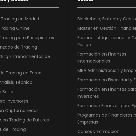
 Trading en Madrid
Blockchain, Fintech y Cri
Trading Online
Master en Gestión Financier
Trading para Principiantes
Fusiones, Adquisiciones y C
Riesgo
nzado de Trading
Formación en Finanzas
ding Entrenamientos de
Internacionales
MBA Administracion y Empr
de Trading en Forex
Formación en Fiscalidad y 
Análisis Técnico
Formación en Finanzas par
n Bolsa
Inversores
ara Inversores
Formación Finanzas para Ej
con Criptomonedas
Programas de Financieras 
 en Trading de Futuros
Empresas
s de Trading
Cursos y Formación