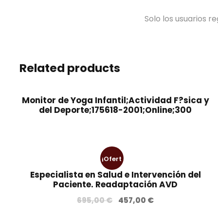
Solo los usuarios 
Related products
Monitor de Yoga Infantil;Actividad F?sica y
del Deporte;175618-2001;Online;300
¡Ofert
Especialista en Salud e Intervención del
a!
Paciente. Readaptación AVD
E
E
695,00
€
457,00
€
l
l