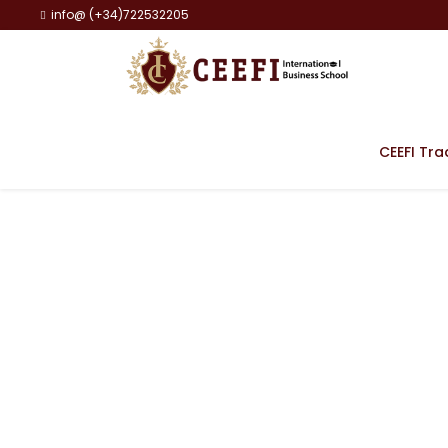
info@ (+34)722532205
CEEFI Tra