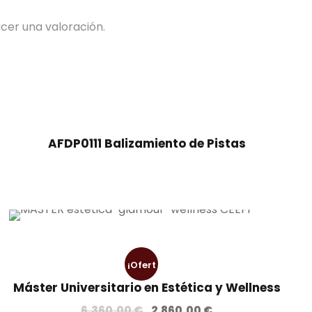
cer una valoración.
AFDP0111 Balizamiento de Pistas
¡Ofert
Máster Universitario en Estética y Wellness
a!
E
E
6.360,00
€
2.860,00
€