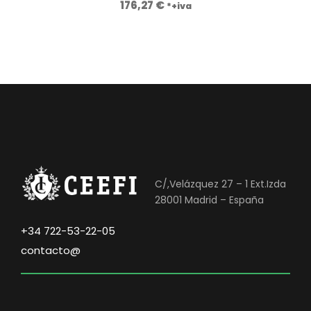
176,27
€
*+iva
1
5
2
0
.
,
4
0
6
0
0
,
€
0
.
0
C/,Velázquez 27 – 1 Ext.Izda
€
28001 Madrid – España
.
+34 722-53-22-05
contacto@