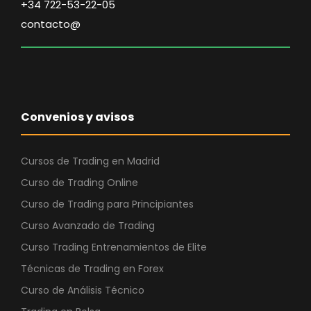
n
l
+34 722-53-22-05
a
e
contacto@
l
s
e
:
r
4
a
2
:
1
Convenios y avisos
1
,
.
0
1
0
Cursos de Trading en Madrid
0
Curso de Trading Online
0
€
Curso de Trading para Principiantes
,
.
Curso Avanzado de Trading
0
0
Curso Trading Entrenamientos de Elite
Técnicas de Trading en Forex
€
Curso de Análisis Técnico
.