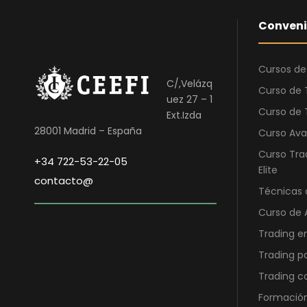
i
i
Conveni
o
o
o
a
r
c
Cursos de
i
t
C/,Velázq
Curso de 
g
u
uez 27 – 1
i
a
Curso de 
Ext.Izda
n
l
28001 Madrid – España
Curso Ava
a
e
Curso Tra
+34 722-53-22-05
l
s
Elite
contacto@
e
:
Técnicas 
r
4
Curso de 
a
2
:
1
Trading e
1
,
Trading p
.
0
Trading 
1
0
Formación
0