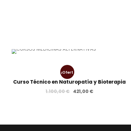
¡Ofert
Curso Técnico en Naturopatía y Bioterapia
a!
E
E
1.100,00
€
421,00
€
l
l
p
p
r
r
e
e
c
c