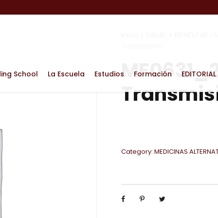
Inicio
/
SALUD Y BIENESTAR
/
Transmisi?n
MF0631_2
ding School
La Escuela
Estudios
Formación
EDITORIAL
Transmis
Category:
MEDICINAS ALTERNA