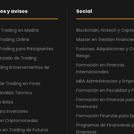
,
os y avisos
Social
0
€
0
.
 Trading en Madrid
Blockchain, Fintech y Cri
€
Trading Online
Master en Gestión Financier
.
Trading para Principiantes
Fusiones, Adquisiciones y C
Riesgo
nzado de Trading
Formación en Finanzas
ding Entrenamientos de
Internacionales
MBA Administracion y Empr
de Trading en Forex
Formación en Fiscalidad y 
Análisis Técnico
Formación en Finanzas par
n Bolsa
Inversores
ara Inversores
Formación Finanzas para Ej
con Criptomonedas
Programas de Financieras 
 en Trading de Futuros
Empresas