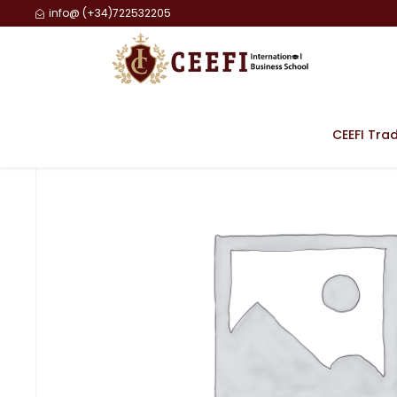
info@ (+34)722532205
CEEFI Tra