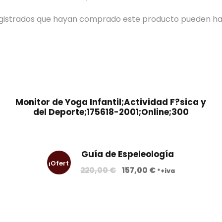
registrados que hayan comprado este producto pueden ha
Monitor de Yoga Infantil;Actividad F?sica y
del Deporte;175618-2001;Online;300
Guía de Espeleología
¡Ofert
E
E
220,00
€
157,00
€
*+iva
l
l
a!
p
p
r
r
e
e