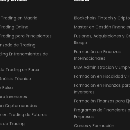
:
8
6
6
 Trading en Madrid
Blockchain, Fintech y Cri
.
0
Trading Online
Master en Gestión Financier
3
,
6
0
Trading para Principiantes
Fusiones, Adquisiciones y C
Riesgo
0
0
nzado de Trading
,
Formación en Finanzas
ding Entrenamientos de
0
€
Internacionales
0
.
MBA Administracion y Empr
de Trading en Forex
Formación en Fiscalidad y 
Análisis Técnico
€
Formación en Finanzas par
.
n Bolsa
Inversores
ara Inversores
Formación Finanzas para Ej
con Criptomonedas
Programas de Financieras 
 en Trading de Futuros
Empresas
s de Trading
Cursos y Formación