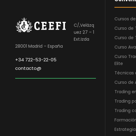
Cursos de
C/,Velázq
Curso de 
uez 27 – 1
Curso de 
Ext.Izda
28001 Madrid – España
Curso Ava
Curso Tra
+34 722-53-22-05
Elite
contacto@
Técnicas 
Curso de 
Trading e
Trading p
Trading 
Formación
Estrategia