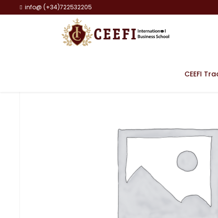
info@ (+34)722532205
CEEFI Tra