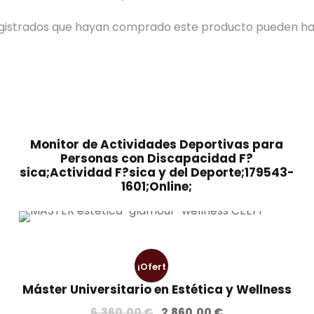
registrados que hayan comprado este producto pueden ha
Monitor de Actividades Deportivas para
Personas con Discapacidad F?
sica;Actividad F?sica y del Deporte;179543-
1601;Online;
¡Ofert
Máster Universitario en Estética y Wellness
a!
E
E
6.360,00
€
2.860,00
€