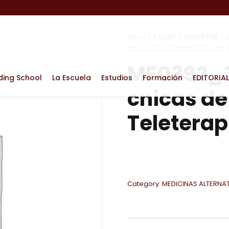
Inicio
/
SALUD Y BIENESTAR
/
cnicas de Tratamientos de 
MF0392_3
ding School
La Escuela
Estudios
Formación
EDITORIAL
cnicas de
Teleterap
Category:
MEDICINAS ALTERNA