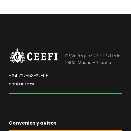
4
0
6
0
0
,
€
0
.
0
C/,Velázquez 27 – 1 Ext.Izda
€
28001 Madrid – España
.
+34 722-53-22-05
contacto@
Convenios y avisos