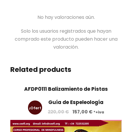
No hay valoraciones aún.
Solo los usuarios registrados que hayan
comprado este producto pueden hacer una
valoración.
Related products
AFDP0111 Balizamiento de Pistas
Guía de Espeleología
¡Ofert
E
E
220,00
€
157,00
€
*+iva
l
l
a!
p
p