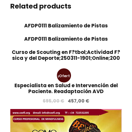
Related products
AFDP0111 Balizamiento de Pistas
AFDP0111 Balizamiento de Pistas
Curso de Scouting en F?tbol;Actividad F?
sica y del Deporte;250311-1901;Online;200
¡Ofert
Especialista en Salud e Intervención del
a!
Paciente. Readaptación AVD
E
E
695,00
€
457,00
€
l
l
p
p
r
r
e
e