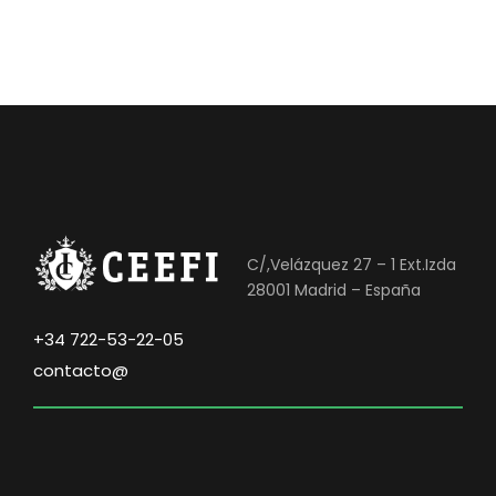
.
0
1
0
0
0
€
,
.
0
0
€
C/,Velázquez 27 – 1 Ext.Izda
.
28001 Madrid – España
+34 722-53-22-05
contacto@