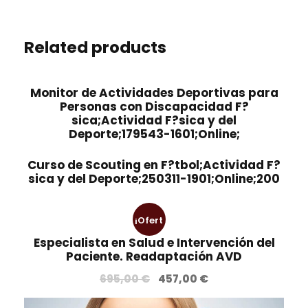
Related products
Monitor de Actividades Deportivas para
Personas con Discapacidad F?
sica;Actividad F?sica y del
Deporte;179543-1601;Online;
Curso de Scouting en F?tbol;Actividad F?
sica y del Deporte;250311-1901;Online;200
¡Ofert
Especialista en Salud e Intervención del
a!
Paciente. Readaptación AVD
E
E
695,00
€
457,00
€
l
l