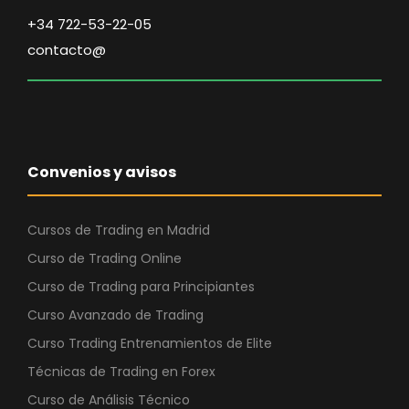
i
a
€
n
l
+34 722-53-22-05
.
a
e
contacto@
l
s
e
:
r
6
a
.
:
5
Convenios y avisos
1
5
2
0
.
,
Cursos de Trading en Madrid
4
0
Curso de Trading Online
6
0
Curso de Trading para Principiantes
0
Curso Avanzado de Trading
,
€
0
.
Curso Trading Entrenamientos de Elite
0
Técnicas de Trading en Forex
Curso de Análisis Técnico