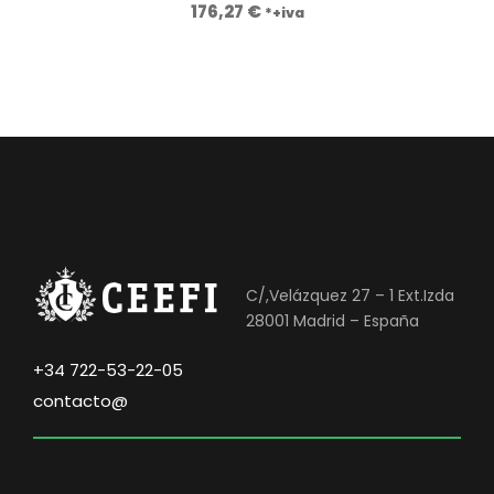
176,27
€
*+iva
C/,Velázquez 27 – 1 Ext.Izda
28001 Madrid – España
+34 722-53-22-05
contacto@