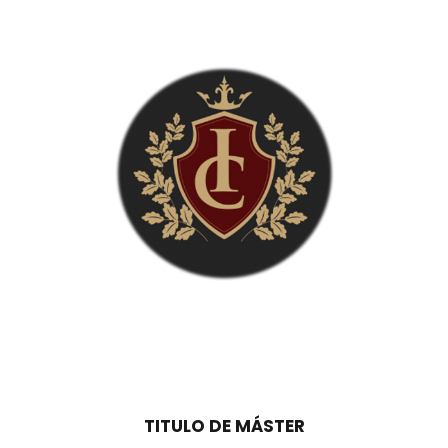
0
0
,
0
€
0
.
€
.
TITULO DE MÁSTER