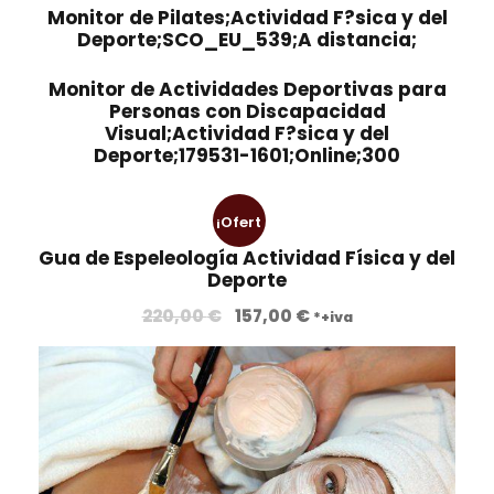
Monitor de Pilates;Actividad F?sica y del
Deporte;SCO_EU_539;A distancia;
Monitor de Actividades Deportivas para
Personas con Discapacidad
Visual;Actividad F?sica y del
Deporte;179531-1601;Online;300
¡Ofert
Gua de Espeleología Actividad Física y del
a!
Deporte
E
E
220,00
€
157,00
€
*+iva
l
l
p
p
r
r
e
e
c
c
i
i