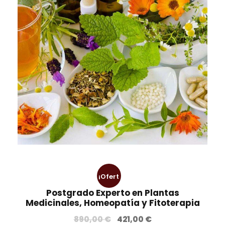
:
9
7
,
9
0
8
0
,
0
€
0
.
€
.
¡Ofert
Postgrado Experto en Plantas
a!
Medicinales, Homeopatía y Fitoterapia
E
E
890,00
€
421,00
€