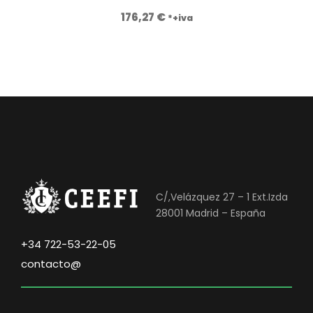
:
1
176,27
€
*+iva
8
,
9
0
0
0
,
0
€
0
.
€
.
C/,Velázquez 27 – 1 Ext.Izda
28001 Madrid – España
+34 722-53-22-05
contacto@