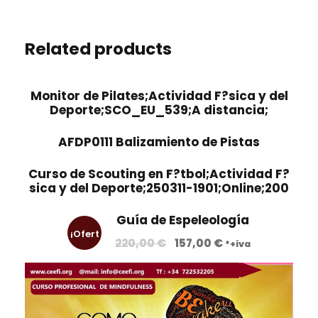
Related products
Monitor de Pilates;Actividad F?sica y del
Deporte;SCO_EU_539;A distancia;
AFDP0111 Balizamiento de Pistas
Curso de Scouting en F?tbol;Actividad F?
sica y del Deporte;250311-1901;Online;200
Guía de Espeleología
¡Ofert
E
E
220,00
€
157,00
€
*+iva
l
l
a!
p
p
r
r
e
e