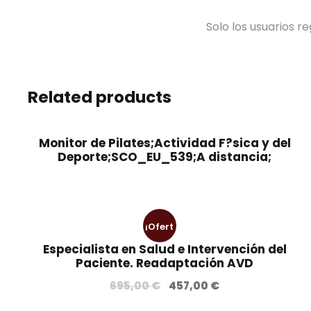
Solo los usuarios 
Related products
Monitor de Pilates;Actividad F?sica y del
Deporte;SCO_EU_539;A distancia;
¡Ofert
Especialista en Salud e Intervención del
a!
Paciente. Readaptación AVD
E
E
695,00
€
457,00
€
l
l