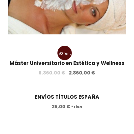
¡Ofert
Máster Universitario en Estética y Wellness
a!
E
E
6.360,00
€
2.860,00
€
l
l
p
p
r
r
ENVÍOS TÍTULOS ESPAÑA
e
e
25,00
€
*+iva
c
c
i
i
o
o
o
a