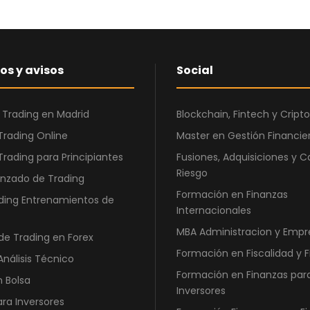
r
c
i
t
g
u
i
a
os y avisos
Social
n
l
a
e
 Trading en Madrid
Blockchain, Fintech y Cri
l
s
e
:
Trading Online
Master en Gestión Financier
r
2
Trading para Principiantes
Fusiones, Adquisiciones y C
a
.
Riesgo
nzado de Trading
:
8
Formación en Finanzas
ding Entrenamientos de
6
6
Internacionales
.
0
MBA Administracion y Empr
de Trading en Forex
3
,
Formación en Fiscalidad y 
6
0
Análisis Técnico
0
0
Formación en Finanzas par
n Bolsa
,
Inversores
ara Inversores
0
€