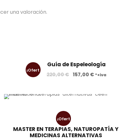
cer una valoración.
Guía de Espeleología
¡Ofert
E
E
220,00
€
157,00
€
*+iva
l
l
a!
p
p
r
r
e
e
c
c
¡Ofert
i
i
MASTER EN TERAPIAS, NATUROPATÍA Y
o
o
a!
MEDICINAS ALTERNATIVAS
o
a