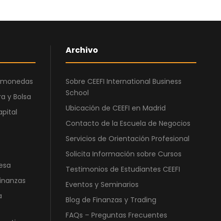
€
a
.
.
:
5
6
6
.
0
Archivo
3
,
6
0
ptomonedas
Sobre CEEFI International Business
0
0
School
,
a y Bolsa
0
€
Ubicación de CEEFI en Madrid
apital
0
.
Contacto de la Escuela de Negocios
Servicios de Orientación Profesional
€
Solicita Información sobre Cursos
.
esa
Testimonios de Estudiantes CEEFI
Finanzas
Eventos y Seminarios
a
Blog de Finanzas y Trading
FAQs – Preguntas Frecuentes