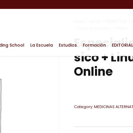
Inicio
/
SALUD Y BIENESTAR
/
+ Linux Avanzado + Online
Especialis
ding School
La Escuela
Estudios
Formación
EDITORIAL
sico + Li
Online
Category:
MEDICINAS ALTERNA