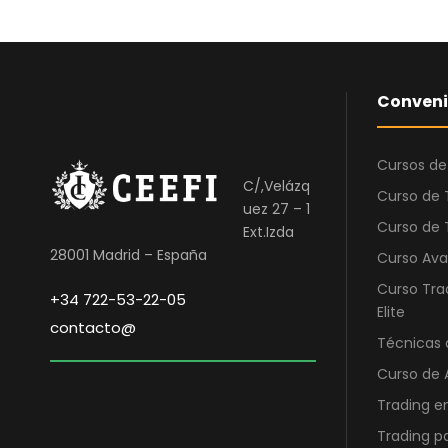
6
,
9
0
5
0
,
Conveni
0
€
0
.
Cursos de
C/,Velázq
€
Curso de 
uez 27 – 1
.
Curso de 
Ext.Izda
28001 Madrid – España
Curso Ava
Curso Tra
+34 722-53-22-05
Elite
contacto@
Técnicas 
Curso de 
Trading e
Trading p