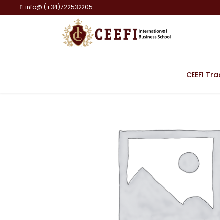
info@ (+34)722532205
CEEFI Tra