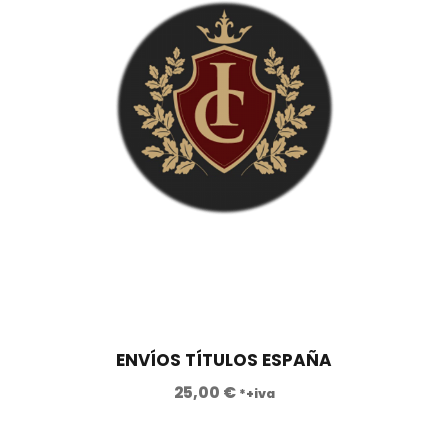
0
0
,
0
€
0
.
€
.
ENVÍOS TÍTULOS ESPAÑA
25,00
€
*+iva