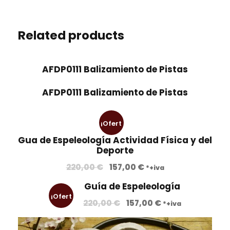
Related products
AFDP0111 Balizamiento de Pistas
AFDP0111 Balizamiento de Pistas
¡Ofert
Gua de Espeleología Actividad Física y del
a!
Deporte
E
E
220,00
€
157,00
€
*+iva
l
l
Guía de Espeleología
p
p
¡Ofert
E
E
220,00
€
157,00
€
*+iva
r
r
l
l
e
e
a!
p
p