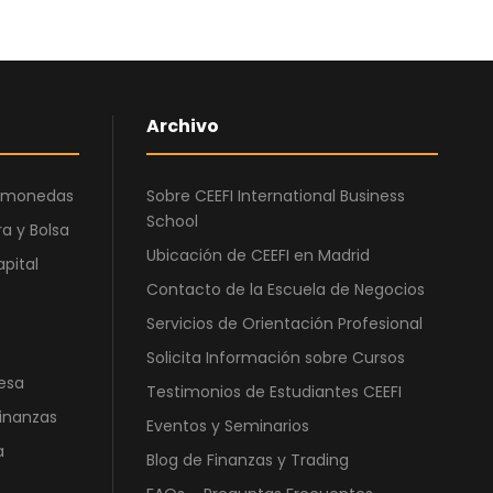
0
€
0
.
€
.
Archivo
ptomonedas
Sobre CEEFI International Business
School
a y Bolsa
Ubicación de CEEFI en Madrid
apital
Contacto de la Escuela de Negocios
Servicios de Orientación Profesional
Solicita Información sobre Cursos
esa
Testimonios de Estudiantes CEEFI
Finanzas
Eventos y Seminarios
a
Blog de Finanzas y Trading