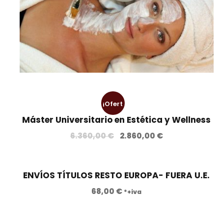
¡Ofert
Máster Universitario en Estética y Wellness
a!
E
E
6.360,00
€
2.860,00
€
l
l
p
p
r
r
ENVÍOS TÍTULOS RESTO EUROPA- FUERA U.E.
e
e
68,00
€
*+iva
c
c
i
i