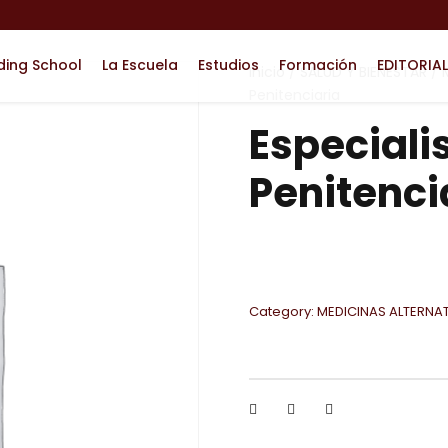
ding School
La Escuela
Estudios
Formación
EDITORIAL
Inicio
/
SALUD Y BIENESTAR
/
Penitenciaria
Especiali
Penitenci
Category:
MEDICINAS ALTERNA