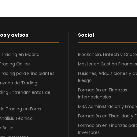
e
:
r
6
a
.
:
5
1
5
os y avisos
Social
2
0
.
,
4
0
 Trading en Madrid
Blockchain, Fintech y Cri
6
0
Trading Online
Master en Gestión Financier
0
Trading para Principiantes
Fusiones, Adquisiciones y C
,
€
Riesgo
nzado de Trading
0
.
Formación en Finanzas
0
ding Entrenamientos de
Internacionales
MBA Administracion y Empr
€
de Trading en Forex
.
Formación en Fiscalidad y 
Análisis Técnico
Formación en Finanzas par
n Bolsa
Inversores