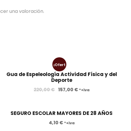
cer una valoración.
¡Ofert
Gua de Espeleología Actividad Física y del
a!
Deporte
E
E
220,00
€
157,00
€
*+iva
l
l
p
p
r
r
SEGURO ESCOLAR MAYORES DE 28 AÑOS
e
e
4,10
€
*+iva
c
c