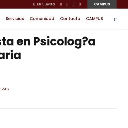
Mi Cuenta
CAMPUS
Servicios
Comunidad
Contacto
CAMPUS
MEDICINAS ALTERNATIVAS
/ Especialista en Psicolog?a
sta en Psicolog?a
aria
TIVAS