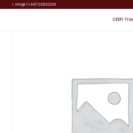
info@ (+34)722532205
CEEFI Tra