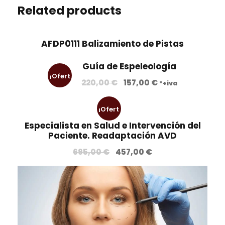
Related products
AFDP0111 Balizamiento de Pistas
Guía de Espeleología
¡Ofert
E
E
220,00
€
157,00
€
*+iva
l
l
a!
p
p
¡Ofert
r
r
Especialista en Salud e Intervención del
e
e
a!
Paciente. Readaptación AVD
c
c
E
E
695,00
€
457,00
€
i
i
l
l
o
o
p
p
o
a
r
r
r
c
e
e
i
t
c
c
g
u