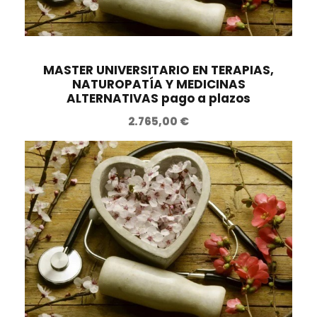
i
t
g
u
i
a
n
l
MASTER UNIVERSITARIO EN TERAPIAS,
NATUROPATÍA Y MEDICINAS
a
e
ALTERNATIVAS pago a plazos
l
s
2.765,00
€
e
:
r
3
a
9
:
9
7
,
9
0
8
0
,
0
€
0
.
€