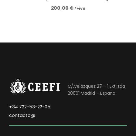
1
5
200,00
€
*+iva
2
0
.
,
4
0
6
0
0
,
€
0
.
0
€
C/,Velázquez 27 – 1 Ext.Izda
.
28001 Madrid – España
+34 722-53-22-05
contacto@