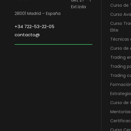
Curso de 
Ext.Izda
a
e
28001 Madrid – España
Curso Ava
l
s
e
:
Curso Tra
+34 722-53-22-05
r
4
Elite
contacto@
a
2
Técnicas 
:
1
Curso de 
1
,
Trading e
.
0
1
0
Trading p
0
Trading 
0
€
Formación
,
.
Estrategia
0
0
Curso de O
Mentorías
€
Certificac
.
Curso Cer