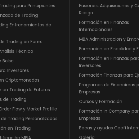
Trading para Principiantes
Fusiones, Adquisiciones y C
Riesgo
nzado de Trading
Formación en Finanzas
ding Entrenamientos de
Internacionales
MBA Administracion y Empr
de Trading en Forex
Formación en Fiscalidad y 
Análisis Técnico
Formación en Finanzas par
n Bolsa
Inversores
ara Inversores
Formación Finanzas para Ej
con Criptomonedas
Programas de Financieras 
 en Trading de Futuros
Empresas
s de Trading
Cursos y Formación
rder Flow y Market Profille
Formación in Company par
Empresas
 de Trading Personalizadas
Becas y ayudas Ceefi Inter
ión en Trading
Galería
tificación MFIA