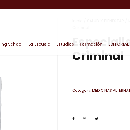
Inicio
/
SALUD Y BIENESTAR
/
Criminal
Especiali
ding School
La Escuela
Estudios
Formación
EDITORIAL
Criminal
Category:
MEDICINAS ALTERNA