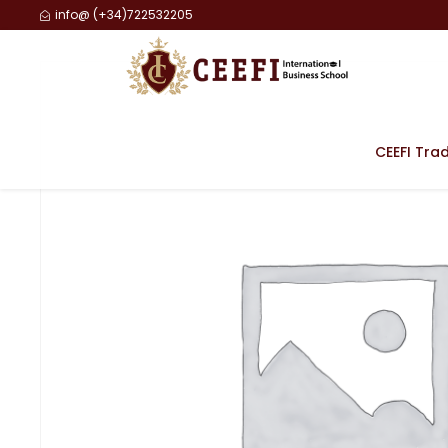
info@ (+34)722532205
CEEFI Tra