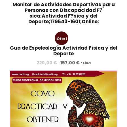
Monitor de Actividades Deportivas para
Personas con Discapacidad F?
sica;Actividad F?sica y del
Deporte;179543-1601;Online;
¡Ofert
Gua de Espeleología Actividad Física y del
a!
Deporte
E
E
220,00
€
157,00
€
*+iva
l
l
p
p
r
r
e
e
c
c
i
i
o
o
o
a
r
c