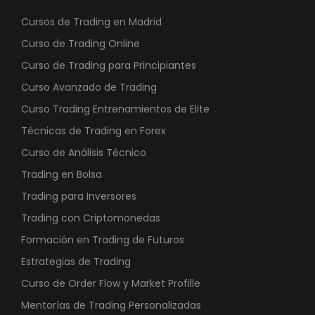
2
0
.
,
Cursos de Trading en Madrid
4
0
Curso de Trading Online
6
0
Curso de Trading para Principiantes
0
Curso Avanzado de Trading
,
€
0
.
Curso Trading Entrenamientos de Elite
0
Técnicas de Trading en Forex
Curso de Análisis Técnico
€
Trading en Bolsa
.
Trading para Inversores
Trading con Criptomonedas
Formación en Trading de Futuros
Estrategias de Trading
Curso de Order Flow y Market Profille
Mentorías de Trading Personalizadas