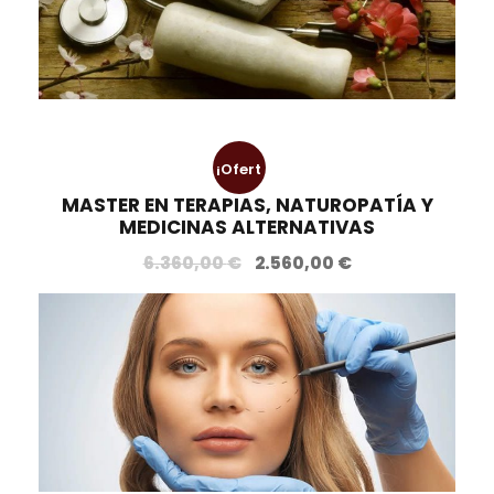
¡Ofert
MASTER EN TERAPIAS, NATUROPATÍA Y
a!
MEDICINAS ALTERNATIVAS
E
E
6.360,00
€
2.560,00
€
l
l
p
p
r
r
e
e
c
c
i
i
o
o
o
a