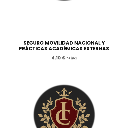
0
.
n
l
a
e
€
l
s
.
e
:
r
6
a
.
SEGURO MOVILIDAD NACIONAL Y
PRÁCTICAS ACADÉMICAS EXTERNAS
:
5
1
5
4,10
€
*+iva
2
0
.
,
4
0
6
0
0
,
€
0
.
0
€