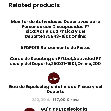
Related products
Monitor de Actividades Deportivas para
Personas con Discapacidad F?
sica;Actividad F?sica y del
Deporte;179543-1601;Online;
AFDP0111 Balizamiento de Pistas
Curso de Scouting en F?tbol;Actividad F?
sica y del Deporte;250311-1901;Online;200
¡Ofert
Gua de Espeleología Actividad Física y del
a!
Deporte
E
E
220,00
€
157,00
€
*+iva
l
l
Guía de Espeleología