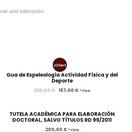
cer una valoración.
¡Ofert
Gua de Espeleología Actividad Física y del
a!
Deporte
E
E
220,00
€
157,00
€
*+iva
l
l
p
p
r
r
TUTELA ACADÉMICA PARA ELABORACIÓN
DOCTORAL, SALVO TÍTULOS RD 99/2011
e
e
c
c
200,00
€
*+iva