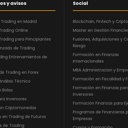
os y avisos
Social
 Trading en Madrid
Blockchain, Fintech y Cri
Trading Online
Master en Gestión Financier
Trading para Principiantes
Fusiones, Adquisiciones y C
Riesgo
nzado de Trading
Formación en Finanzas
ding Entrenamientos de
Internacionales
MBA Administracion y Empr
de Trading en Forex
Formación en Fiscalidad y 
Análisis Técnico
Formación en Finanzas par
n Bolsa
Inversores
ara Inversores
Formación Finanzas para Ej
con Criptomonedas
Programas de Financieras 
 en Trading de Futuros
Empresas
s de Trading
Cursos y Formación