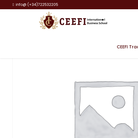
info@ (+34)722532205
CEEFI Tra