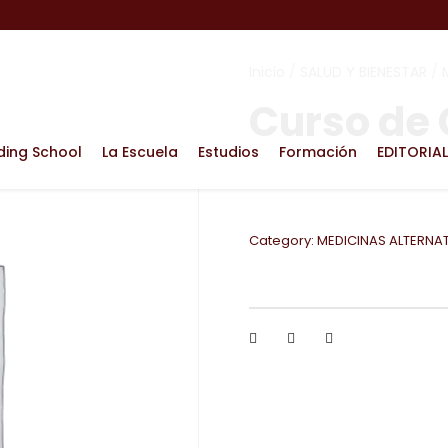
Inicio
/
SALUD Y BIENESTAR
/
Curso de 
ding School
La Escuela
Estudios
Formación
EDITORIAL
Category:
MEDICINAS ALTERNA