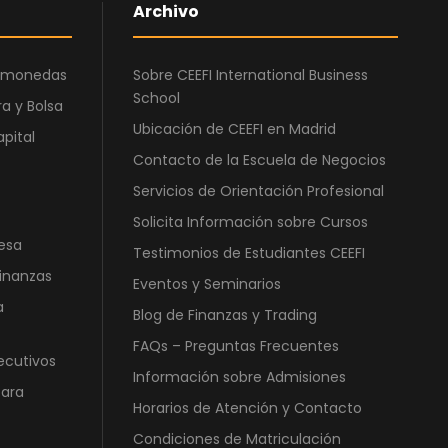
0
€
Archivo
0
.
ptomonedas
Sobre CEEFI International Business
€
School
a y Bolsa
.
Ubicación de CEEFI en Madrid
apital
Contacto de la Escuela de Negocios
Servicios de Orientación Profesional
Solicita Información sobre Cursos
esa
Testimonios de Estudiantes CEEFI
Finanzas
Eventos y Seminarios
a
Blog de Finanzas y Trading
FAQs – Preguntas Frecuentes
ecutivos
Información sobre Admisiones
para
Horarios de Atención y Contacto
Condiciones de Matriculación