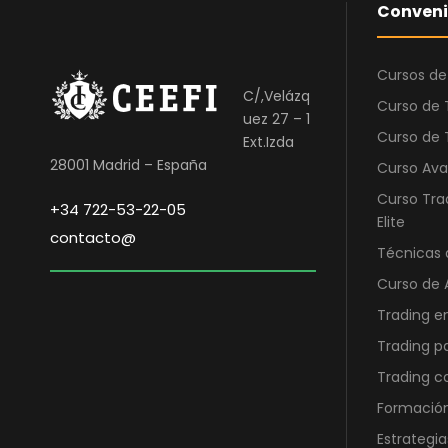
Conveni
Cursos de
C/,Velázq
Curso de 
uez 27 – 1
Curso de 
Ext.Izda
28001 Madrid – España
Curso Ava
Curso Tra
+34 722-53-22-05
Elite
contacto@
Técnicas 
Curso de 
Trading e
Trading p
Trading 
Formación
Estrategia