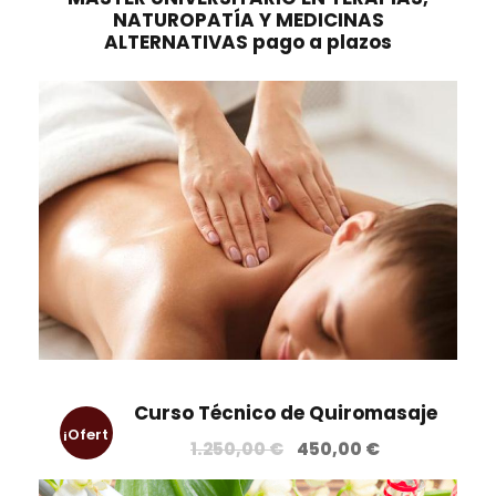
NATUROPATÍA Y MEDICINAS
ALTERNATIVAS pago a plazos
Curso Técnico de Quiromasaje
¡Ofert
E
E
1.250,00
€
450,00
€
l
l
a!