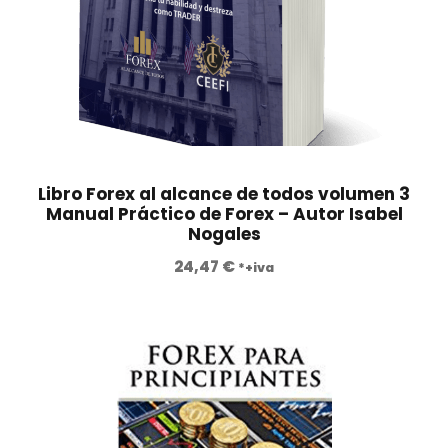
i
t
0
g
u
0
i
a
n
l
€
a
e
.
l
s
e
:
r
2
Libro Forex al alcance de todos volumen 3
a
4
Manual Práctico de Forex – Autor Isabel
Nogales
:
0
6
,
24,47
€
*+iva
9
0
0
0
,
0
€
0
.
€