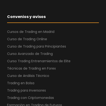
r
3
a
7
:
,
Convenios y avisos
3
4
9
7
,
Cursos de Trading en Madrid
4
€
Curso de Trading Online
7
.
Curso de Trading para Principiantes
Curso Avanzado de Trading
€
.
Curso Trading Entrenamientos de Elite
Técnicas de Trading en Forex
Curso de Análisis Técnico
Trading en Bolsa
Trading para Inversores
Trading con Criptomonedas
Formación en Trading de Futuros