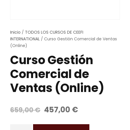
Inicio
/
TODOS LOS CURSOS DE CEEFI
INTERNATIONAL
/ Curso Gestión Comercial de Ventas
(Online)
Curso Gestión
Comercial de
Ventas (Online)
E
E
457,00
€
659,00
€
l
l
p
p
C