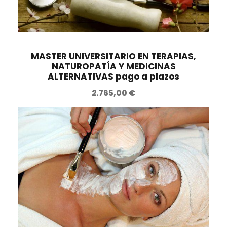
r
c
i
t
g
u
i
a
n
l
MASTER UNIVERSITARIO EN TERAPIAS,
NATUROPATÍA Y MEDICINAS
a
e
ALTERNATIVAS pago a plazos
l
s
2.765,00
€
e
:
r
1
a
5
:
7
2
,
2
0
0
0
,
0
€
0
.