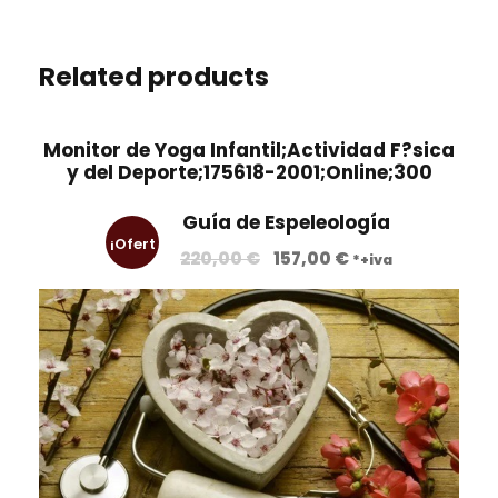
Related products
Monitor de Yoga Infantil;Actividad F?sica
y del Deporte;175618-2001;Online;300
Guía de Espeleología
¡Ofert
E
E
220,00
€
157,00
€
*+iva
l
l
a!
p
p
r
r
e
e
c
c
i
i
o
o
o
a