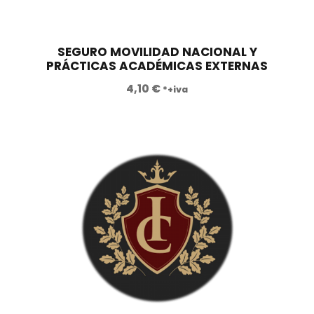
.
e
:
r
6
a
.
SEGURO MOVILIDAD NACIONAL Y
PRÁCTICAS ACADÉMICAS EXTERNAS
:
5
1
5
4,10
€
*+iva
2
0
.
,
4
0
6
0
0
,
€
0
.
0
€
.