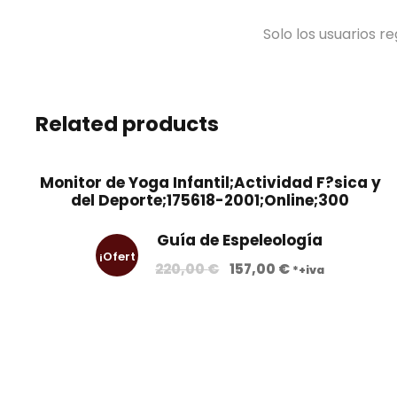
Solo los usuarios 
Related products
Monitor de Yoga Infantil;Actividad F?sica y
del Deporte;175618-2001;Online;300
Guía de Espeleología
¡Ofert
E
E
220,00
€
157,00
€
*+iva
l
l
a!
p
p
r
r
e
e
c
c