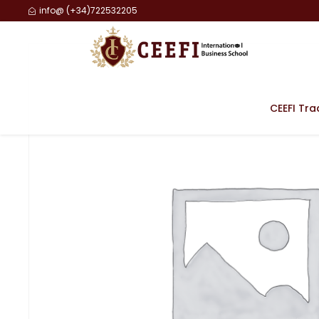
info@ (+34)722532205
CEEFI Tra