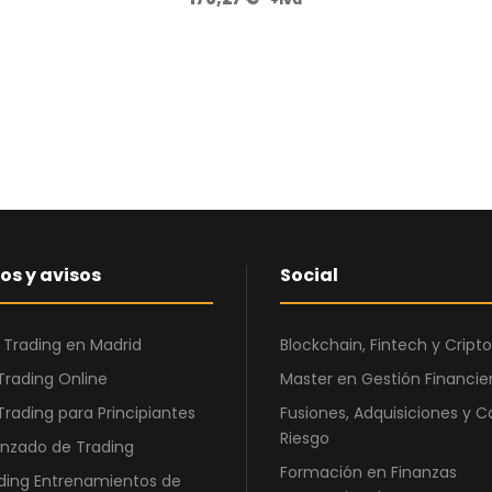
5
0
,
0
€
0
.
€
.
os y avisos
Social
 Trading en Madrid
Blockchain, Fintech y Cri
Trading Online
Master en Gestión Financier
Trading para Principiantes
Fusiones, Adquisiciones y C
Riesgo
nzado de Trading
Formación en Finanzas
ding Entrenamientos de