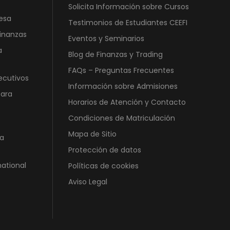
,
Solicita Información sobre Cursos
esa
0
€
Testimonios de Estudiantes CEEFI
0
.
Finanzas
Eventos y Seminarios
a
Blog de Finanzas y Trading
€
.
FAQs – Preguntas Frecuentes
ecutivos
Información sobre Admisiones
para
Horarios de Atención y Contacto
Condiciones de Matriculación
Mapa de Sitio
a
Protección de datos
national
Políticas de cookies
Aviso Legal