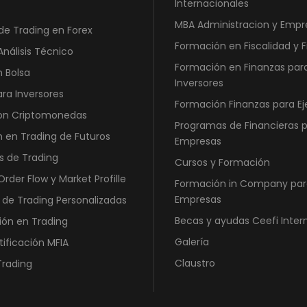
Internacionales
MBA Administracion y Empr
de Trading en Forex
Formación en Fiscalidad y 
Análisis Técnico
Formación en Finanzas par
n Bolsa
Inversores
ara Inversores
Formación Finanzas para Ej
con Criptomonedas
Programas de Financieras 
 en Trading de Futuros
Empresas
s de Trading
Cursos y Formación
rder Flow y Market Profille
Formación in Company par
Empresas
 de Trading Personalizadas
Becas y ayudas Ceefi Inter
ión en Trading
Galería
tificación MFIA
Claustro
Trading