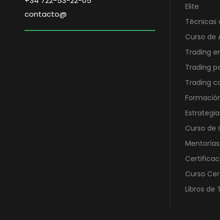
+34 722-53-22-05
l
s
Elite
contacto@
e
:
Técnicas 
r
6
Curso de 
a
.
:
5
Trading e
1
5
Trading p
2
0
Trading 
.
,
Formación
4
0
6
0
Estrategia
0
Curso de O
,
€
Mentorías
0
.
Certificac
0
Curso Cer
€
Libros de 
.