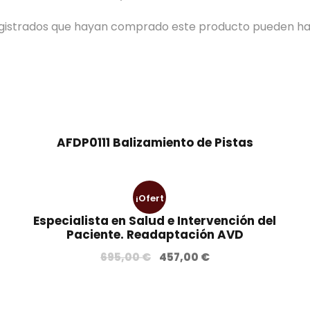
registrados que hayan comprado este producto pueden ha
AFDP0111 Balizamiento de Pistas
¡Ofert
Especialista en Salud e Intervención del
a!
Paciente. Readaptación AVD
E
E
695,00
€
457,00
€
l
l
p
p
r
r