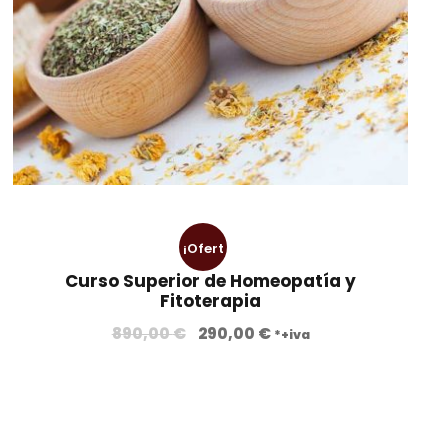
¡Ofert
Curso Superior de Homeopatía y
a!
Fitoterapia
E
E
890,00
€
290,00
€
*+iva
l
l
p
p
r
r
e
e