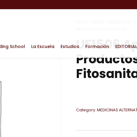
Inicio
/
SALUD Y BIENESTAR
/
Biocidas y Fitosanitarios
UF1506 Ap
ding School
La Escuela
Estudios
Formación
EDITORIAL
Productos
Fitosanit
Category:
MEDICINAS ALTERNA