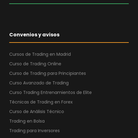
e
:
r
4
a
2
:
1
Convenios y avisos
1
,
.
0
1
0
Cursos de Trading en Madrid
0
Curso de Trading Online
0
€
Curso de Trading para Principiantes
,
.
Curso Avanzado de Trading
0
0
Curso Trading Entrenamientos de Elite
Técnicas de Trading en Forex
€
Curso de Análisis Técnico
.
Trading en Bolsa
Trading para Inversores