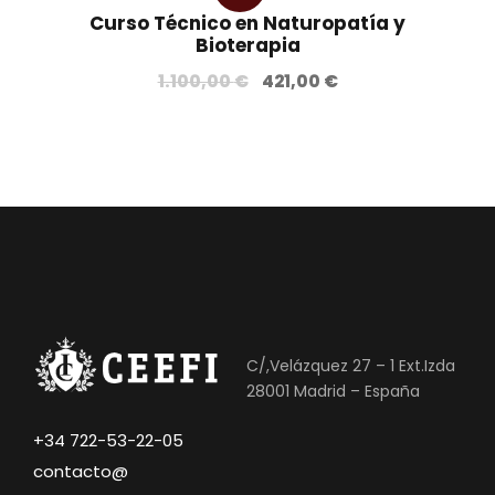
Curso Técnico en Naturopatía y
a!
Bioterapia
E
E
1.100,00
€
421,00
€
l
l
p
p
r
r
e
e
c
c
i
i
o
o
o
a
r
c
i
t
C/,Velázquez 27 – 1 Ext.Izda
g
u
28001 Madrid – España
i
a
n
l
+34 722-53-22-05
a
e
contacto@
l
s