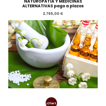
NATUROPATÍA Y MEDICINAS
ALTERNATIVAS pago a plazos
€
.
2.765,00
€
¡Ofert