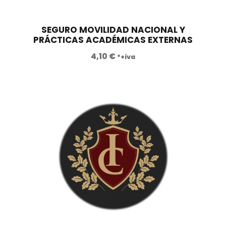
e
:
r
4
a
2
SEGURO MOVILIDAD NACIONAL Y
PRÁCTICAS ACADÉMICAS EXTERNAS
:
1
8
,
4,10
€
*+iva
9
0
0
0
,
0
€
0
.
€
.