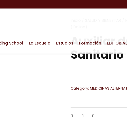
Inicio
/
SALUD Y BIENESTAR
/
(Online)
Auxiliar 
ding School
La Escuela
Estudios
Formación
EDITORIAL
Sanitario
Category:
MEDICINAS ALTERNA