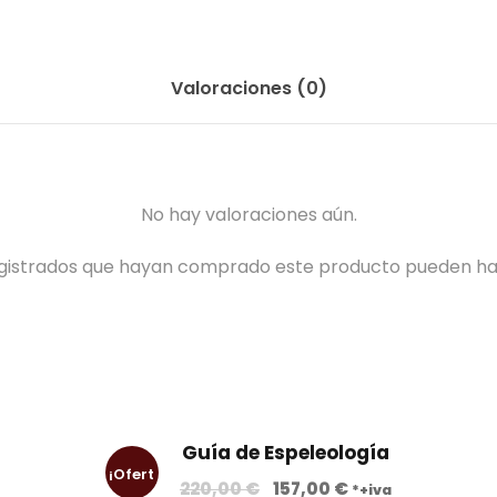
Valoraciones (0)
No hay valoraciones aún.
registrados que hayan comprado este producto pueden ha
Guía de Espeleología
¡Ofert
E
E
220,00
€
157,00
€
*+iva