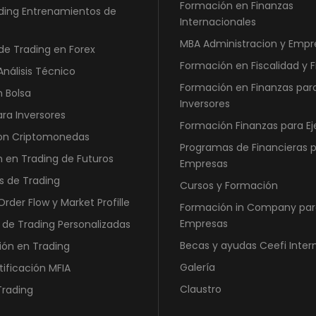
Formación en Finanzas
2
0
ding Entrenamientos de
Internacionales
5
MBA Administracion y Empr
0
€
de Trading en Forex
,
.
Formación en Fiscalidad y 
Análisis Técnico
0
Formación en Finanzas par
n Bolsa
0
Inversores
ara Inversores
Formación Finanzas para Ej
€
con Criptomonedas
Programas de Financieras 
.
 en Trading de Futuros
Empresas
s de Trading
Cursos y Formación
rder Flow y Market Profille
Formación in Company par
Empresas
 de Trading Personalizadas
Becas y ayudas Ceefi Inter
ión en Trading
Galería
tificación MFIA
Claustro
Trading