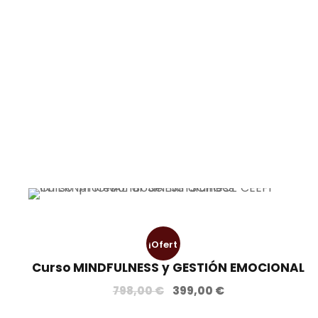
¡Ofert
Curso MINDFULNESS y GESTIÓN EMOCIONAL
a!
E
E
798,00
€
399,00
€
l
l