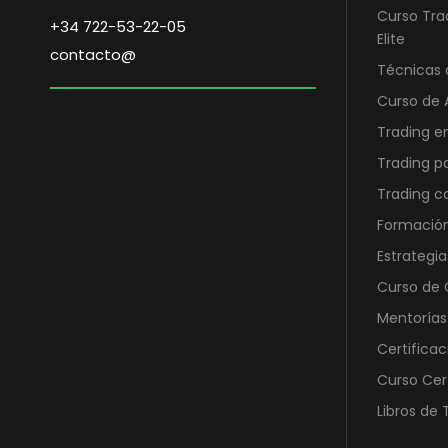
7
,
Curso Tra
+34 722-53-22-05
9
0
Elite
contacto@
8
0
Técnicas 
,
Curso de 
0
€
Trading e
0
.
Trading p
€
Trading 
.
Formación
Estrategia
Curso de O
Mentorías
Certificac
Curso Cer
Libros de 