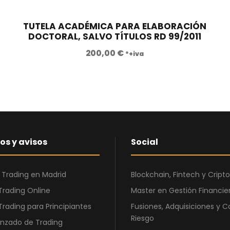
e
e
:
7
c
c
2
,
TUTELA ACADÉMICA PARA ELABORACIÓN
i
i
2
0
DOCTORAL, SALVO TÍTULOS RD 99/2011
o
o
0
0
200,00
€
*+iva
o
a
,
r
c
0
€
i
t
0
.
g
u
i
a
€
n
l
.
a
e
os y avisos
Social
l
s
e
:
r
4
 Trading en Madrid
Blockchain, Fintech y Cri
a
5
Trading Online
Master en Gestión Financier
:
0
Trading para Principiantes
Fusiones, Adquisiciones y C
1
,
Riesgo
nzado de Trading
.
0