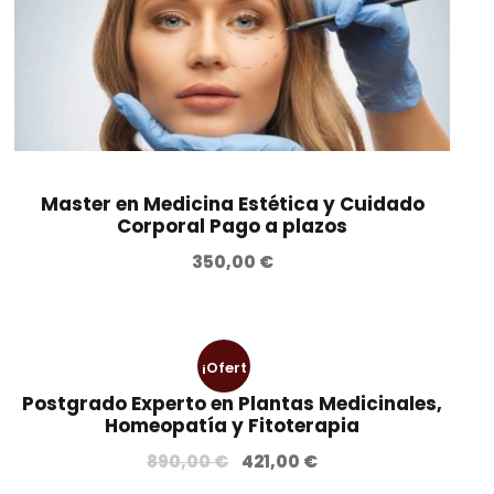
Master en Medicina Estética y Cuidado
Corporal Pago a plazos
350,00
€
¡Ofert
Postgrado Experto en Plantas Medicinales,
a!
Homeopatía y Fitoterapia
E
E
890,00
€
421,00
€
l
l