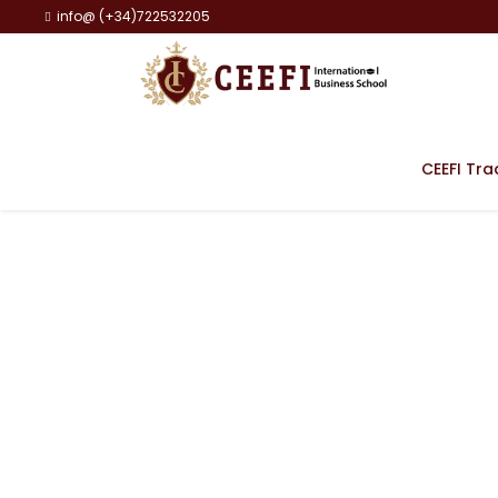
info@ (+34)722532205
CEEFI Tra