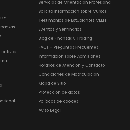
Servicios de Orientación Profesional
8
,
Solicita Información sobre Cursos
9
0
esa
Testimonios de Estudiantes CEEFI
0
0
Finanzas
,
Eventos y Seminarios
0
€
a
Blog de Finanzas y Trading
0
.
FAQs – Preguntas Frecuentes
ecutivos
Información sobre Admisiones
€
para
.
Horarios de Atención y Contacto
Condiciones de Matriculación
Mapa de Sitio
a
Protección de datos
national
Políticas de cookies
Aviso Legal