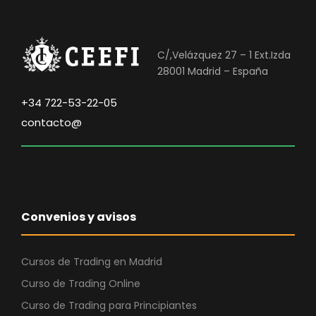
€
o
a
.
r
c
i
t
C/,Velázquez 27 – 1 Ext.Izda
g
u
28001 Madrid – España
i
a
n
l
+34 722-53-22-05
a
e
contacto@
l
s
e
:
r
2
a
9
:
0
Convenios y avisos
8
,
9
0
0
0
Cursos de Trading en Madrid
,
Curso de Trading Online
0
€
Curso de Trading para Principiantes
0
.