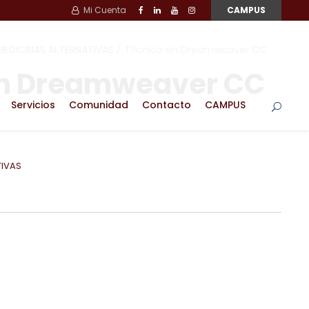
Mi Cuenta
CAMPUS
MEDICINAS ALTERNATIVAS
/ T?cnico en Dreamweaver CC
en Dreamweaver CC
Servicios
Comunidad
Contacto
CAMPUS
TIVAS