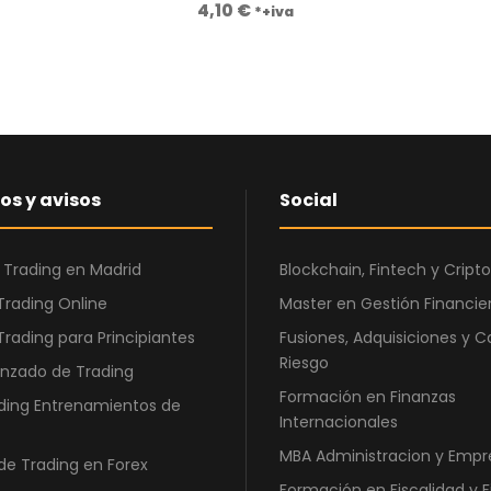
,
4,10
€
*+iva
0
€
0
.
€
.
os y avisos
Social
 Trading en Madrid
Blockchain, Fintech y Cri
Trading Online
Master en Gestión Financier
Trading para Principiantes
Fusiones, Adquisiciones y C
Riesgo
nzado de Trading
Formación en Finanzas
ding Entrenamientos de
Internacionales
MBA Administracion y Empr
de Trading en Forex
Formación en Fiscalidad y 