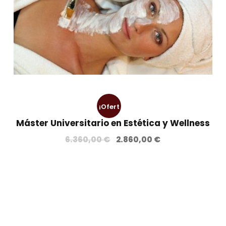
¡Ofert
Máster Universitario en Estética y Wellness
a!
E
E
6.360,00
€
2.860,00
€
l
l
p
p
r
r
e
e
c
c
i
i