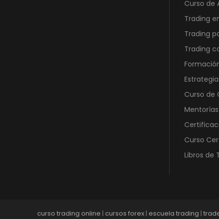
Curso de 
6
0
Trading e
0
Trading p
,
€
0
.
Trading 
0
Formación
Estrategia
€
Curso de O
.
Mentorías
Certificac
Curso Cer
Libros de 
curso trading online
|
cursos forex
|
escuela trading
|
trad