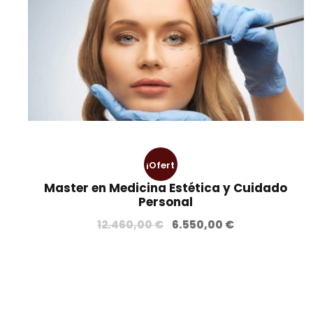
¡Ofert
Master en Medicina Estética y Cuidado
a!
Personal
E
E
12.460,00
€
6.550,00
€
l
l
p
p
r
r
e
e
c
c