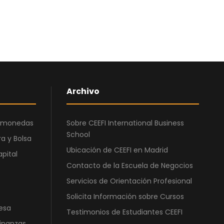
8
,
9
0
0
0
,
0
€
0
.
Archivo
€
.
ptomonedas
Sobre CEEFI International Business
School
a y Bolsa
Ubicación de CEEFI en Madrid
apital
Contacto de la Escuela de Negocios
Servicios de Orientación Profesional
Solicita Información sobre Cursos
esa
Testimonios de Estudiantes CEEFI
Finanzas