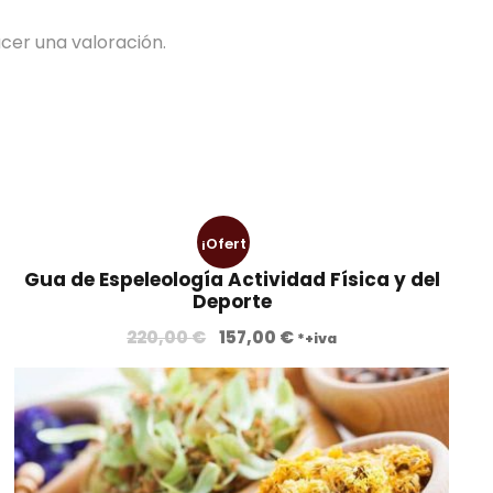
cer una valoración.
¡Ofert
Gua de Espeleología Actividad Física y del
a!
Deporte
E
E
220,00
€
157,00
€
*+iva
l
l
p
p
r
r
e
e
c
c