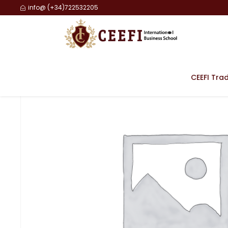
info@ (+34)722532205
CEEFI Tra