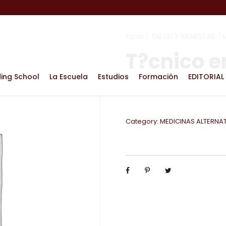
Inicio
/
SALUD Y BIENESTAR
/
T?cnico 
ding School
La Escuela
Estudios
Formación
EDITORIAL
Category:
MEDICINAS ALTERNA