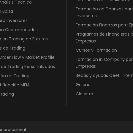
Análisis Técnico
Formación en Finanzas par
n Bolsa
Inversores
ara Inversores
Formación Finanzas para Ej
con Criptomonedas
Programas de Financieras 
 en Trading de Futuros
Empresas
s de Trading
Cursos y Formación
rder Flow y Market Profille
Formación in Company par
Empresas
 de Trading Personalizadas
Becas y ayudas Ceefi Inter
ión en Trading
Galería
tificación MFIA
Claustro
Trading
er profesional