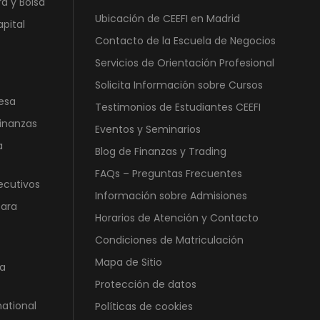
e
:
a y Bolsa
0
€
Ubicación de CEEFI en Madrid
r
6
apital
0
.
a
.
Contacto de la Escuela de Negocios
:
5
€
Servicios de Orientación Profesional
1
5
.
Solicita Información sobre Cursos
2
0
esa
Testimonios de Estudiantes CEEFI
.
,
Finanzas
4
0
Eventos y Seminarios
6
0
a
Blog de Finanzas y Trading
0
FAQs – Preguntas Frecuentes
,
€
ecutivos
Información sobre Admisiones
0
.
para
0
Horarios de Atención y Contacto
Condiciones de Matriculación
€
Mapa de Sitio
a
.
Protección de datos
national
Políticas de cookies