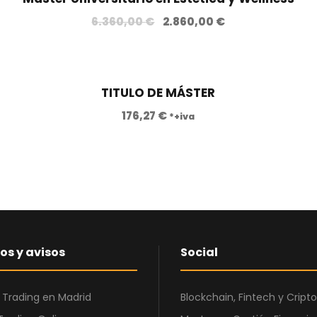
a!
E
E
6.360,00
€
2.860,00
€
l
l
p
p
r
r
TITULO DE MÁSTER
e
e
c
c
176,27
€
*+iva
i
i
o
o
o
a
r
c
i
t
g
u
i
a
n
l
os y avisos
Social
a
e
l
s
 Trading en Madrid
Blockchain, Fintech y Cri
e
: