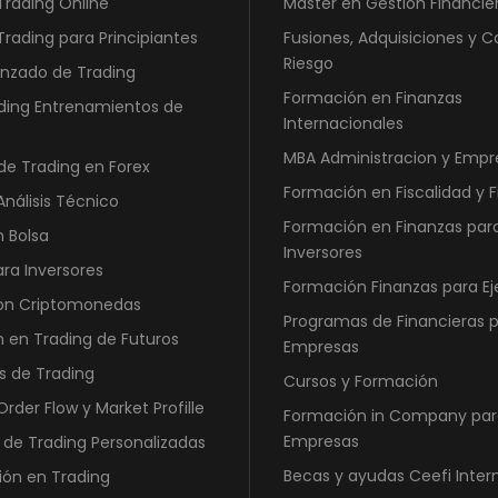
Trading Online
Master en Gestión Financier
r
2
a
.
Trading para Principiantes
Fusiones, Adquisiciones y C
:
8
Riesgo
nzado de Trading
6
6
Formación en Finanzas
ding Entrenamientos de
.
0
Internacionales
3
,
MBA Administracion y Empr
de Trading en Forex
6
0
Formación en Fiscalidad y 
Análisis Técnico
0
0
Formación en Finanzas par
,
n Bolsa
Inversores
0
€
ara Inversores
0
.
Formación Finanzas para Ej
con Criptomonedas
Programas de Financieras 
 en Trading de Futuros
€
Empresas
.
s de Trading
Cursos y Formación
rder Flow y Market Profille
Formación in Company par
Empresas
 de Trading Personalizadas
Becas y ayudas Ceefi Inter
ión en Trading