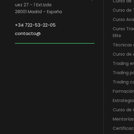
Curso de 
r
3
uez 27 – 1 Ext.Izda
a
9
Curso de 
28001 Madrid – España
:
9
Curso Ava
7
,
+34 722-53-22-05
Curso Tra
9
0
contacto@
Elite
8
0
Técnicas 
,
0
€
Curso de 
0
.
Trading e
Trading p
€
Trading 
.
Formación
Estrategia
Curso de O
Mentorías
Certificac