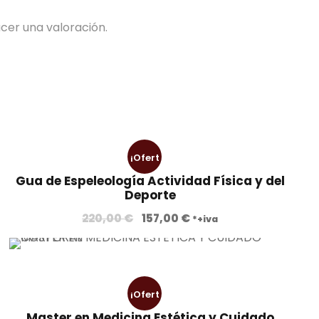
cer una valoración.
¡Ofert
Gua de Espeleología Actividad Física y del
a!
Deporte
E
E
220,00
€
157,00
€
*+iva
l
l
p
p
r
r
e
e
¡Ofert
c
c
Master en Medicina Estética y Cuidado