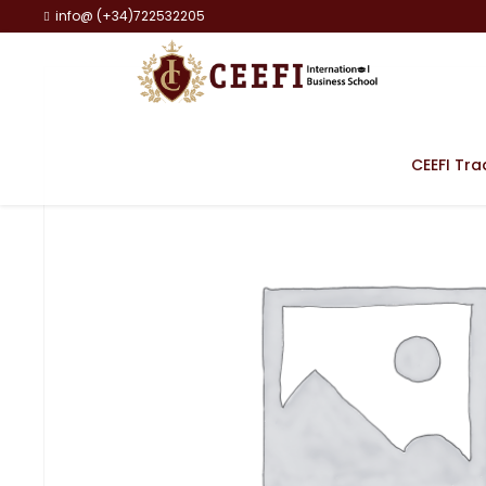
info@ (+34)722532205
CEEFI Tra