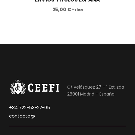
25,00
€
*+iva
C/,Velázquez 27 – 1 Ext.Izda
28001 Madrid – España
+34 722-53-22-05
contacto@