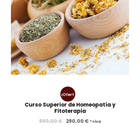
¡Ofert
Curso Superior de Homeopatía y
a!
Fitoterapia
E
E
890,00
€
290,00
€
*+iva
l
l
p
p