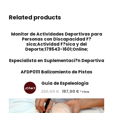
Related products
Monitor de Actividades Deportivas para
Personas con Discapacidad F?
sica;Actividad F?sica y del
Deporte;179543-1601;Online;
Especialista en Suplementaci?n Deportiva
AFDP0111 Balizamiento de Pistas
Guía de Espeleología
¡Ofert
E
E
220,00
€
157,00
€
*+iva
l
l
a!
p
p
r
r