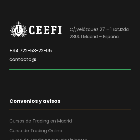
0
.
0
€
C/,Velázquez 27 – 1 Ext.Izda
.
28001 Madrid – España
+34 722-53-22-05
contacto@
Convenios y avisos
Cursos de Trading en Madrid
Curso de Trading Online