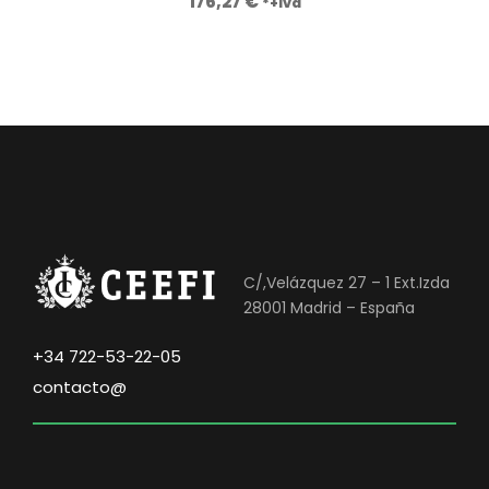
176,27
€
*+iva
C/,Velázquez 27 – 1 Ext.Izda
28001 Madrid – España
+34 722-53-22-05
contacto@