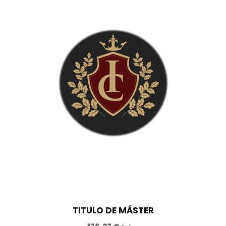
2
0
5
0
€
,
.
0
0
€
.
TITULO DE MÁSTER