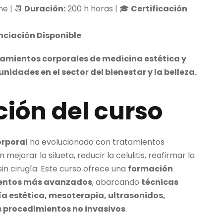
ne | 📆
Duración:
200 h horas | 🎓
Certificación
nciación Disponible
tamientos corporales de medicina estética y
idades en el sector del bienestar y la belleza.
ción del curso
orporal
ha evolucionado con tratamientos
ejorar la silueta, reducir la celulitis, reafirmar la
sin cirugía. Este curso ofrece una
formación
mientos más avanzados
, abarcando
técnicas
a estética, mesoterapia, ultrasonidos,
s procedimientos no invasivos
.